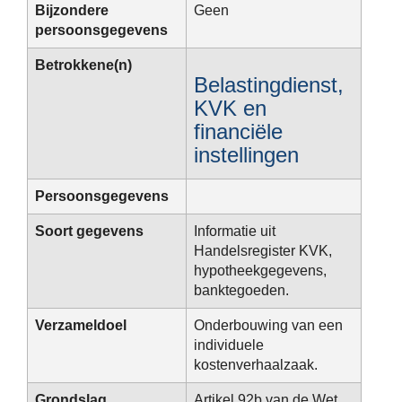
Bijzondere
Geen
persoonsgegevens
Betrokkene(n)
Belastingdienst,
KVK en
financiële
instellingen
Persoonsgegevens
Soort gegevens
Informatie uit
Handelsregister KVK,
hypotheekgegevens,
banktegoeden.
Verzameldoel
Onderbouwing van een
individuele
kostenverhaalzaak.
Grondslag
Artikel 92b van de Wet