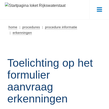
Me
home
procedures
procedure informatie
erkenningen
Toelichting op het
formulier
aanvraag
erkenningen